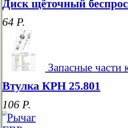
Диск щёточный беспрос
64
Р
.
Запасные части 
Втулка КРН 25.801
106
Р
.