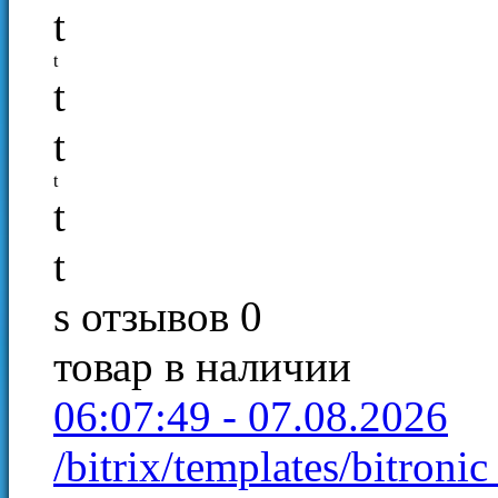
t
t
t
t
t
t
t
s
отзывов 0
товар в наличии
06:07:49 - 07.08.2026
/bitrix/templates/bitroni