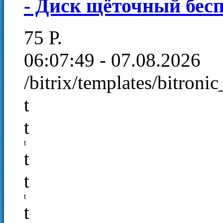
- Диск щёточный бес
75
Р
.
06:07:49 - 07.08.2026
/bitrix/templates/bitroni
t
t
t
t
t
t
t