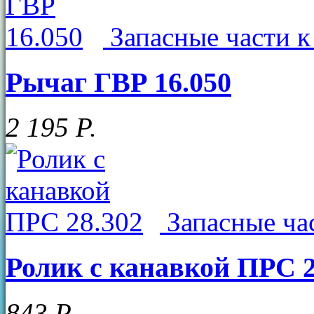
Запасные части 
Рычаг ГВР 16.050
2 195
Р
.
Запасные ча
Ролик с канавкой ПРС 2
843
Р
.